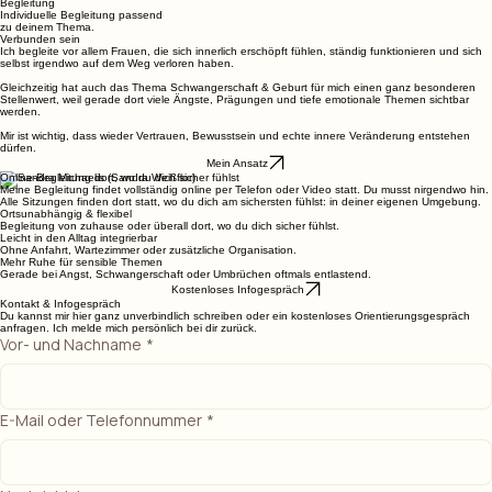
Begleitung
Individuelle Begleitung passend
zu deinem Thema.
Verbunden sein
Ich begleite vor allem Frauen, die sich innerlich erschöpft fühlen, ständig funktionieren und sich
selbst irgendwo auf dem Weg verloren haben.
Gleichzeitig hat auch das Thema Schwangerschaft & Geburt für mich einen ganz besonderen
Stellenwert, weil gerade dort viele Ängste, Prägungen und tiefe emotionale Themen sichtbar
werden.
Mir ist wichtig, dass wieder Vertrauen, Bewusstsein und echte innere Veränderung entstehen
dürfen.
Mein Ansatz
Online-Begleitung dort, wo du dich sicher fühlst
Meine Begleitung findet vollständig online per Telefon oder Video statt. Du musst nirgendwo hin.
Alle Sitzungen finden dort statt, wo du dich am sichersten fühlst: in deiner eigenen Umgebung.
Ortsunabhängig & flexibel
Begleitung von zuhause oder überall dort, wo du dich sicher fühlst.
Leicht in den Alltag integrierbar
Ohne Anfahrt, Wartezimmer oder zusätzliche Organisation.
Mehr Ruhe für sensible Themen
Gerade bei Angst, Schwangerschaft oder Umbrüchen oftmals entlastend.
Kostenloses Infogespräch
Kontakt & Infogespräch
Du kannst mir hier ganz unverbindlich schreiben oder ein kostenloses Orientierungsgespräch
anfragen. Ich melde mich persönlich bei dir zurück.
Vor- und Nachname
*
E-Mail oder Telefonnummer
*