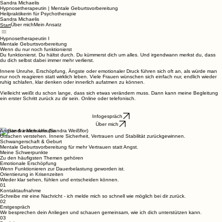
Sandra Michaelis
Hypnosetherapeutin | Mentale Geburtsvorbereitung
Heilpraktikerin für Psychotherapie
Sandra Michaelis
Über mich
Mein Ansatz
Start
Hypnosetherapeutin I
Mentale Geburtsvorbereitung
Wenn du nur noch funktionierst
Du funktionierst. Du hältst durch. Du kümmerst dich um alles. Und irgendwann merkst du, dass
du dich selbst dabei immer mehr verlierst.
Innere Unruhe, Erschöpfung, Ängste oder emotionaler Druck führen sich oft an, als würde man
nur noch reagieren statt wirklich leben. Viele Frauen wünschen sich einfach nur, endlich wieder
ruhig schlafen, klar denken oder innerlich aufatmen zu können.
Vielleicht weißt du schon lange, dass sich etwas verändern muss. Dann kann meine Begleitung
ein erster Schritt zurück zu dir sein. Online oder telefonisch.
Infogespräch
Über mich
Ängste & innere Unruhe
Ursachen verstehen. Innere Sicherheit, Vertrauen und Stabilität zurückgewinnen.
Schwangerschaft & Geburt
Mentale Geburtsvorbereitung für mehr Vertrauen statt Angst.
Meine Schwerpunkte
Zu den häufigsten Themen gehören
Emotionale Erschöpfung
Wenn Funktionieren zur Dauerbelastung geworden ist.
Orientierung in Krisenzeiten
Wieder klar sehen, fühlen und entscheiden können.
01
Kontaktaufnahme
Schreibe mir eine Nachricht - ich melde mich so schnell wie möglich bei dir zurück.
02
Erstgespräch
Wir besprechen dein Anliegen und schauen gemeinsam, wie ich dich unterstützen kann.
03